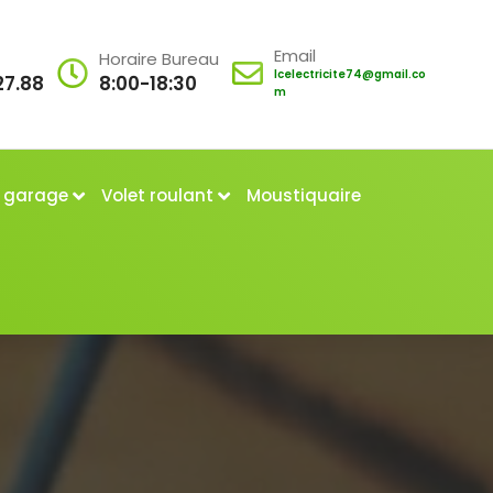
Email
Horaire Bureau
lcelectricite74@gmail.co
27.88
8:00-18:30
m
e garage
Volet roulant
Moustiquaire