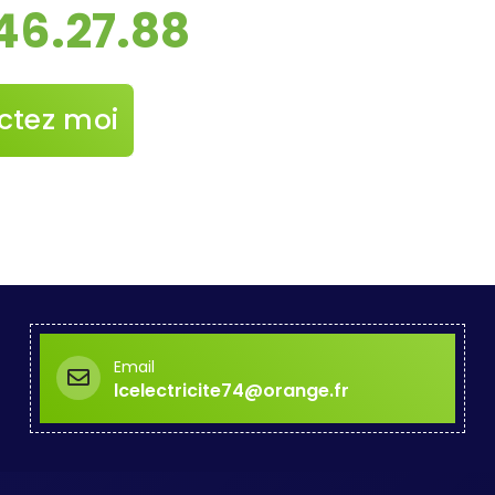
46.27.88
ctez moi
Email
lcelectricite74@orange.fr