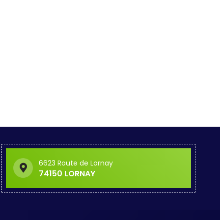
6623 Route de Lornay
74150 LORNAY