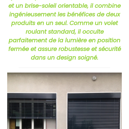
et un brise-soleil orientable, il combine
ingénieusement les bénéfices de deux
produits en un seul.
Comme un volet
roulant standard, il occulte
parfaitement de la lumière en position
fermée et assure robustesse et sécurité
dans un design soigné.